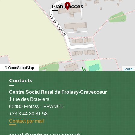
location_on
Plan / accès
© OpenStreetMap
Leaflet
Contacts
Centre Social Rural de Froissy-Crèvecoeur
1 rue des Bouviers
60480 Froissy - FRANCE
+33 3 44 80 81 58
Contact par mail