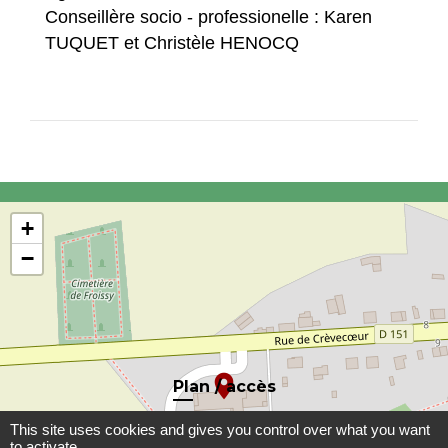
Conseillère socio - professionelle : Karen
TUQUET et Christèle HENOCQ
+
−
location_on
Plan / accès
This site uses cookies and gives you control over what you want
to activate