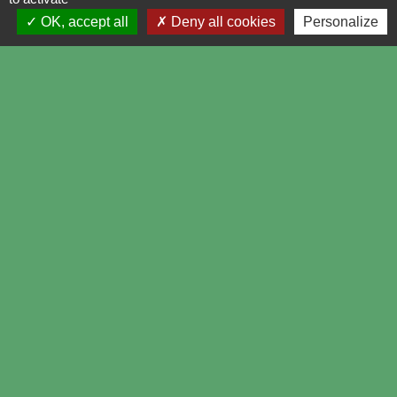
OK, accept all
Deny all cookies
Personalize
© OpenStreetMap
Leaflet
Contacts
Centre Social Rural de Froissy-Crèvecoeur
1 rue des Bouviers
60480 Froissy - FRANCE
+33 3 44 80 81 58
Contact par mail
accueil@csr-froissy-crevecoeur.fr
Ouvert du lundi au vendredi de 9h à 12h30 et de 14h à
17h