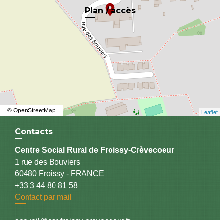
location_on
Plan / accès
© OpenStreetMap
Leaflet
Contacts
Centre Social Rural de Froissy-Crèvecoeur
1 rue des Bouviers
60480 Froissy - FRANCE
+33 3 44 80 81 58
Contact par mail